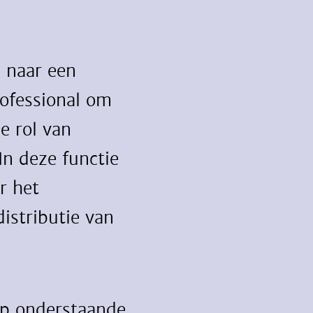
 naar een
ofessional om
de rol van
n deze functie
r het
istributie van
op onderstaande