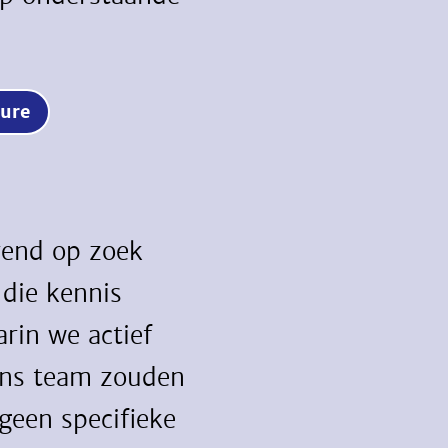
ature
rend op zoek
 die kennis
rin we actief
 ons team zouden
 geen specifieke