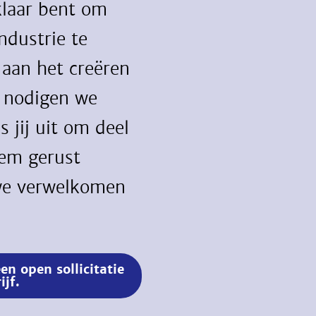
 klaar bent om
ndustrie te
 aan het creëren
 nodigen we
 jij uit om deel
eem gerust
we verwelkomen
n open sollicitatie
jf.