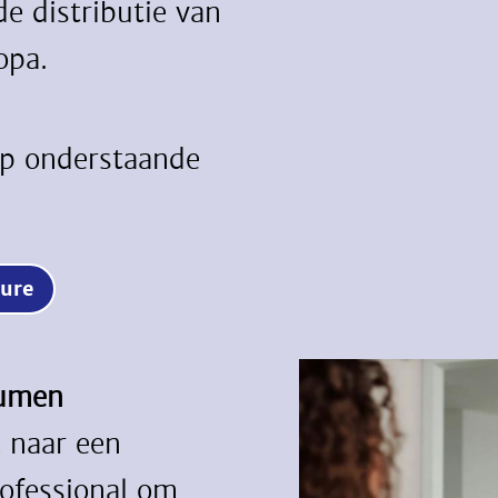
e distributie van
opa.
op onderstaande
ature
tumen
 naar een
ofessional om